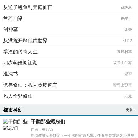
从送子鲤鱼到天庭仙官
锦绣灰
兰若仙缘
糖醋于
剑神墓
废柴
从洪荒开辟低武世界
8月12
学渣的传奇人生
迎凤村草
四岁萌娃闯江湖
凌云山仙雾
混沌书
思否
诡异修仙：我为黄皮道主
断臂上琼霄
凡人作弊修仙
方尤
都市科幻
更多..
干翻那些霸总们
作者：番茄汤
周尉岐被意外绑定了一个操翻霸总系统，任务就是穿越各种世界