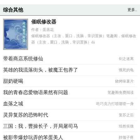
综合其他
更多..
催眠修改器
作者：蛋蒸花
催眠修改器（主攻，重口，洗脑，常识置换）笔趣阁，催眠修改
器（主攻，重口，洗脑，常识置换）du
带着商店系统修仙
剑之迷离
英雄的我流落街头，被魔王包养了
饿死的龟
甜奶硬喝
烧烤味薯片
我的青春恋爱物语果然有问题
笔趣阁免费阅读
血落之城
吃巧克力打喷嚏喷一身
灵异复苏的恐怖时代
复苏之后
三国：我，曹操长子，开局屠司马
坦然笑微
被影帝爆炒玩弄的笨蛋美人
脖颈子疼