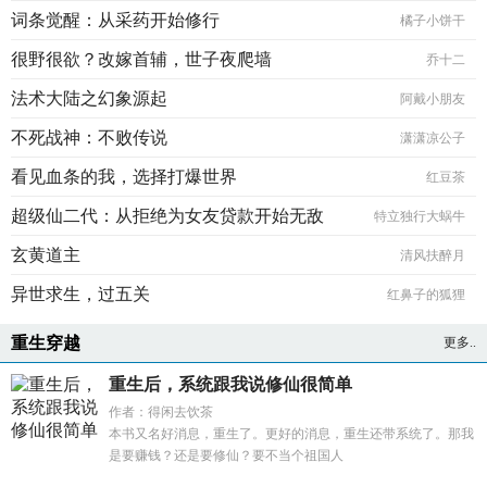
词条觉醒：从采药开始修行
橘子小饼干
很野很欲？改嫁首辅，世子夜爬墙
乔十二
法术大陆之幻象源起
阿戴小朋友
不死战神：不败传说
潇潇凉公子
看见血条的我，选择打爆世界
红豆茶
超级仙二代：从拒绝为女友贷款开始无敌
特立独行大蜗牛
玄黄道主
清风扶醉月
异世求生，过五关
红鼻子的狐狸
重生穿越
更多..
重生后，系统跟我说修仙很简单
作者：得闲去饮茶
本书又名好消息，重生了。更好的消息，重生还带系统了。那我
是要赚钱？还是要修仙？要不当个祖国人