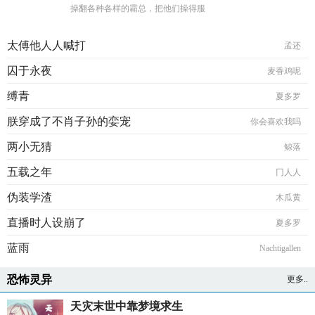
操翻各种各样的霸总，把他们操得服
太傅他人人喊打
孟还
囚于永夜
麦香鸡呢
缚青
夏多罗
朕穿成了不肖子孙的娈宠
你会喜欢我吗
两小无猜
鲸落
五载之年
冂人人
伪装学渣
木瓜黄
直播时人设崩了
夏多罗
蓝雨
Nachtigallen
恐怖灵异
更多..
天灾末世中靠梦境求生