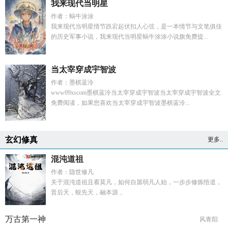
我来现代当明星
作者：蜗牛涂涂
我来现代当明星情节跌宕起伏扣人心弦，是一本情节与文笔俱佳
的历史军事小说，我来现代当明星蜗牛涂涂小说旗免费提...
当太宰穿成宇智波
作者：墨棋蓝泠
www09xscom墨棋蓝泠当太宰穿成宇智波当太宰穿成宇智波全文
免费阅读，如果您喜欢当太宰穿成宇智波墨棋蓝泠...
玄幻修真
更多..
混沌道祖
作者：隐世修凡
关于混沌道祖且看莫凡，如何自孱弱凡人始，一步步修炼悟道，
晋后天，蜕先天，融本源，
万古第一神
风青阳