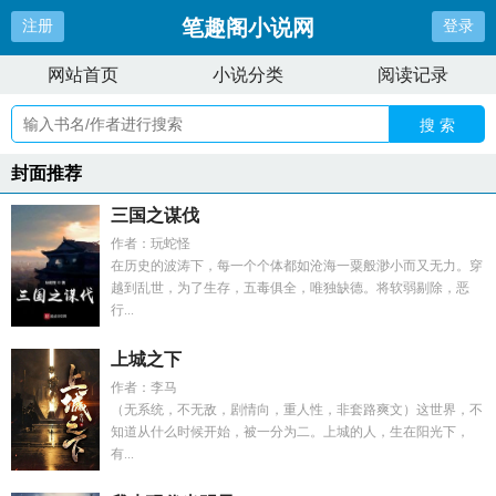
笔趣阁小说网
注册
登录
网站首页
小说分类
阅读记录
搜 索
封面推荐
三国之谋伐
作者：玩蛇怪
在历史的波涛下，每一个个体都如沧海一粟般渺小而又无力。穿
越到乱世，为了生存，五毒俱全，唯独缺德。将软弱剔除，恶
行...
上城之下
作者：李马
（无系统，不无敌，剧情向，重人性，非套路爽文）这世界，不
知道从什么时候开始，被一分为二。上城的人，生在阳光下，
有...