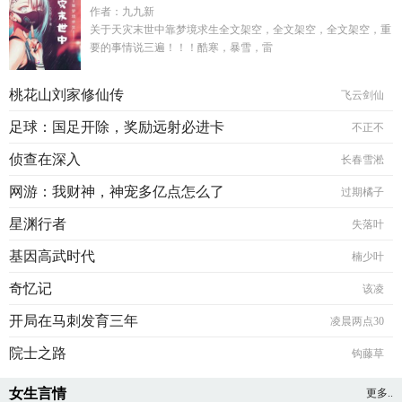
作者：九九新
关于天灾末世中靠梦境求生全文架空，全文架空，全文架空，重
要的事情说三遍！！！酷寒，暴雪，雷
桃花山刘家修仙传
飞云剑仙
足球：国足开除，奖励远射必进卡
不正不
侦查在深入
长春雪淞
网游：我财神，神宠多亿点怎么了
过期橘子
星渊行者
失落叶
基因高武时代
楠少叶
奇忆记
该凌
开局在马刺发育三年
凌晨两点30
院士之路
钩藤草
女生言情
更多..