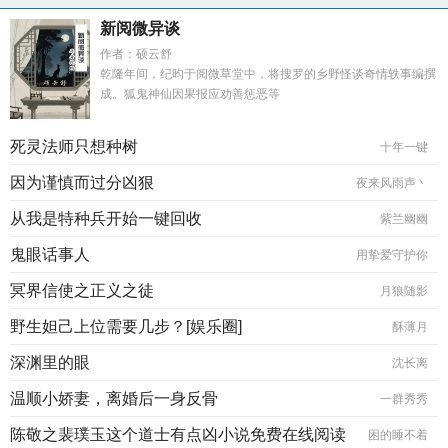
新阅微异谈
作者：硕云舒
乾隆年间，纪昀于阅微草堂中，将搜罗的乡野怪谈奇情轶事编撰
成。狐鬼神仙因果报应劝善惩恶等
死灵法师只想种树
十年一键
因为谨慎而过分凶狠
夜来风雨声丶
从我是特种兵开始一键回收
紫兰幽幽
鬼眼话事人
用挚爱守护你
冥界信使之正义之徒
月狼随影
野生妲己上位需要几步？[娱乐圈]
酥薄月
深渊里的眼
沈长离
温顺小娇妻，离婚后一身反骨
一群秀秀
陈敬之裴璞玉这个道士有点凶小说免费在线阅读
困的睡不着